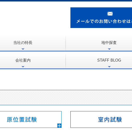
当社の特長
地中探査
埋設管調査
空洞調査
障害物調査
鉄筋調査
会社案内
STAFF BLOG
せ
2022年