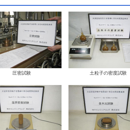
圧密試験
土粒子の
密度試験