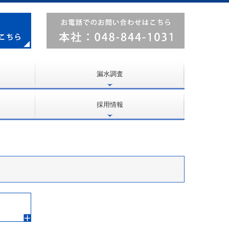
漏水調査
音聴調査
相関調査
管路音圧監視システムによる調査
トレンド工法による調査
管路診断調査
採用情報