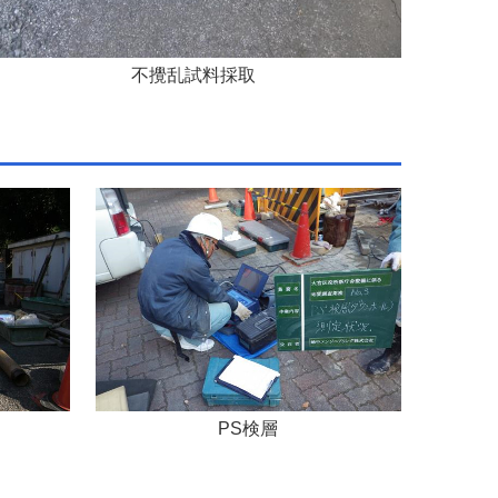
不攪乱試料採取
PS検層