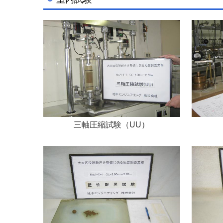
三軸圧縮試験
（UU）