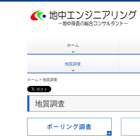
ホーム
地質調査
ボーリング調査
原位置試験
室内試験
お知ら
ホーム
地質調査
地質調査