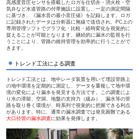
高感度音圧センサを搭載したロガを仕切弁・消火栓・空
気弁など水道管路の付帯施設に設置し、一定の測定間隔
に基づき、《漏水音の最小音圧値》を記録します。ロガ
に記録されたデータは分析器に無線で送信され、PC上の
専用管理ソフトでグラフ化・比較・経時変化を視覚的に
捉えることが可能となります。継続的に漏水の監視を行
うことにより、管路の維持管理を効率的に行うことがで
きます。
トレンド工法による調査
トレンド工法とは、地中レーダ装置を用いて埋設管路上
の地中環境を定期的に測定し、データを重複して地中環
境の変化により漏水を発見する方法です。この調査によ
り水の滞留、空洞、地盤の支持力（緩み）、漏水等の管
路を取り巻く環境が、時系列で視覚的に把握できる利点
があります。特に、通常の漏水調査では発見困難である
大口径管の漏水調査
に効果を発揮します。