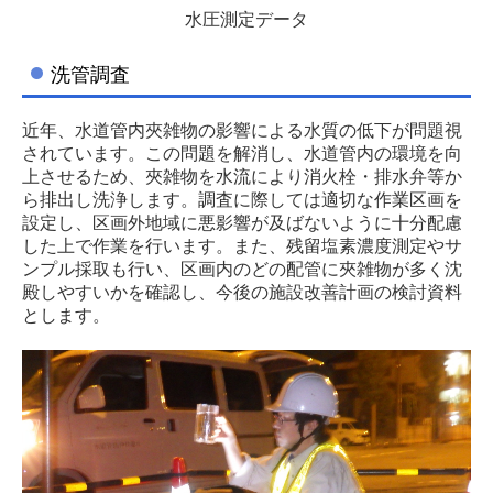
水圧測定データ
洗管調査
近年、水道管内夾雑物の影響による水質の低下が問題視
されています。この問題を解消し、水道管内の環境を向
上させるため、夾雑物を水流により消火栓・排水弁等か
ら排出し洗浄します。調査に際しては適切な作業区画を
設定し、区画外地域に悪影響が及ばないように十分配慮
した上で作業を行います。また、残留塩素濃度測定やサ
ンプル採取も行い、区画内のどの配管に夾雑物が多く沈
殿しやすいかを確認し、今後の施設改善計画の検討資料
とします。