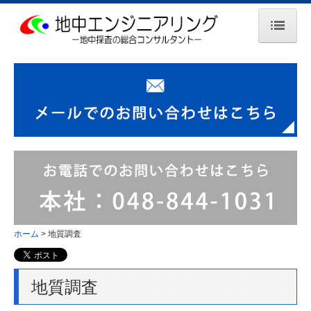
ホーム
当社の特長
地中探査
埋設管調査
空洞調査
障害物調査
ホーム
地質調査
鉄筋調査
漏水調査
地質調査
音聴調査