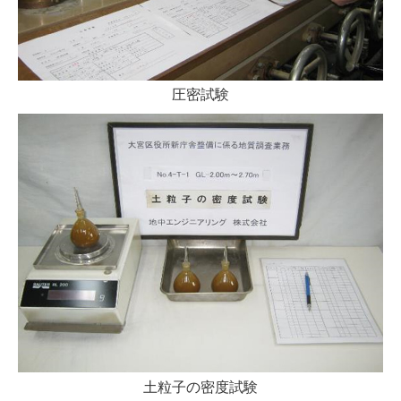
圧密試験
土粒子の
密度試験