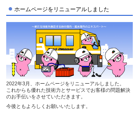
ホームページをリニューアルしました
相関調査
管路音圧監視システムによる調査
トレンド工法による調査
管路診断調査
地質調査
ボーリング調査
2022年3月、ホームページをリニューアルしました。
これからも優れた技術力とサービスでお客様の問題解決
原位置試験
のお手伝いをさせていただきます。
今後ともよろしくお願いいたします。
室内試験
会社案内
お知らせ