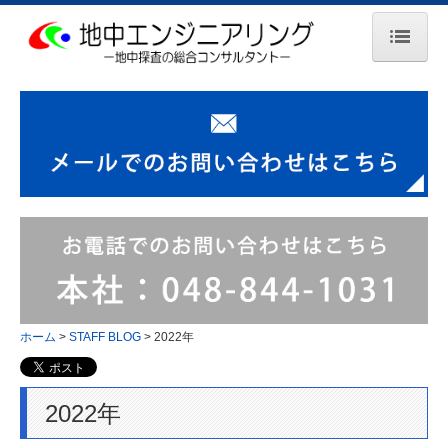
ホーム
当社の特長
地中探査
埋設管調査
空洞調査
障害物調査
ホーム
STAFF BLOG
2022年
鉄筋調査
漏水調査
2022年
音聴調査